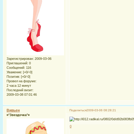
Зарегистрирован
: 2009-03-06
Приглашений:
0
Сообщений:
116
Уважение:
[+0/-0]
Позитив:
[+0/-0]
Провел на форуме:
2 часа 12 минут
Последний визит:
2009-03-08 07:01:46
Вивьен
Поделиться
2009-03-06 08:28:21
¤°Звездочка°¤
0