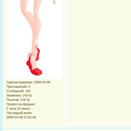
Зарегистрирован
: 2009-03-06
Приглашений:
0
Сообщений:
116
Уважение:
[+0/-0]
Позитив:
[+0/-0]
Провел на форуме:
2 часа 12 минут
Последний визит:
2009-03-08 07:01:46