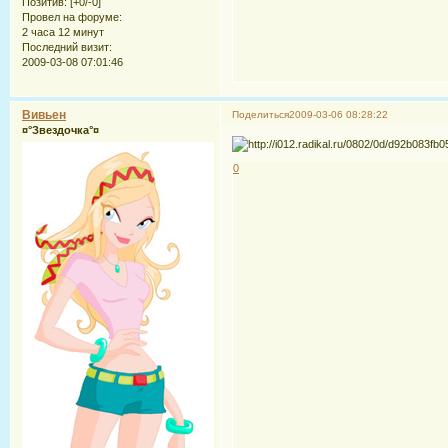
Позитив:
[+0/-0]
Провел на форуме:
2 часа 12 минут
Последний визит:
2009-03-08 07:01:46
Вивьен
Поделиться
2009-03-06 08:28:22
¤°Звездочка°¤
0