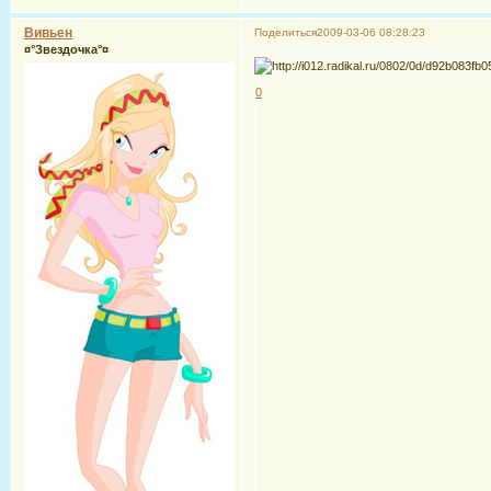
Вивьен
Поделиться
2009-03-06 08:28:23
¤°Звездочка°¤
0