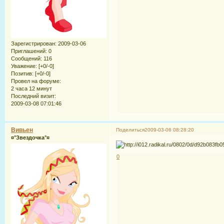
Зарегистрирован
: 2009-03-06
Приглашений:
0
Сообщений:
116
Уважение:
[+0/-0]
Позитив:
[+0/-0]
Провел на форуме:
2 часа 12 минут
Последний визит:
2009-03-08 07:01:46
Вивьен
Поделиться
2009-03-06 08:28:20
¤°Звездочка°¤
0