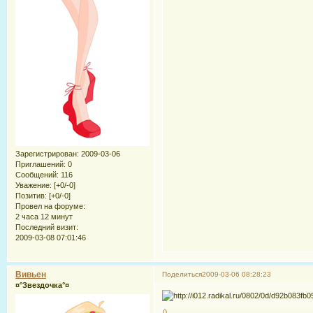
Зарегистрирован
: 2009-03-06
Приглашений:
0
Сообщений:
116
Уважение:
[+0/-0]
Позитив:
[+0/-0]
Провел на форуме:
2 часа 12 минут
Последний визит:
2009-03-08 07:01:46
Вивьен
Поделиться
2009-03-06 08:28:23
¤°Звездочка°¤
0