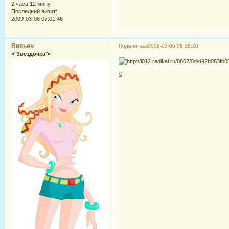
2 часа 12 минут
Последний визит:
2009-03-08 07:01:46
Вивьен
Поделиться
2009-03-06 08:28:20
¤°Звездочка°¤
0